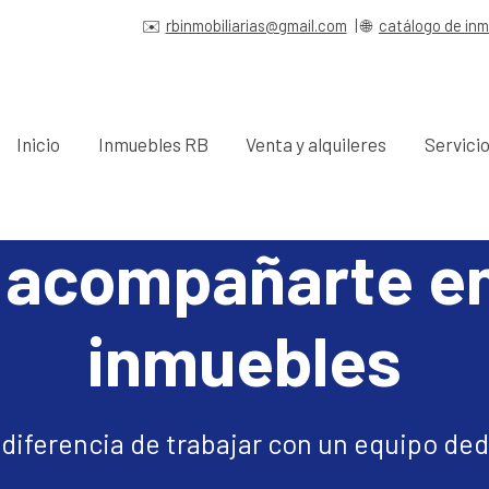
✉️
rbinmobiliarias@gmail.com
| 🌐
catálogo de in
Inicio
Inmuebles RB
Venta y alquileres
Servici
acompañarte en
inmuebles
diferencia de trabajar con un equipo ded