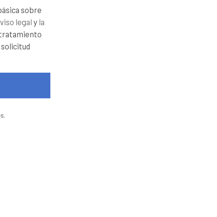
aviso legal
y
la
 tratamiento
 solicitud
s.