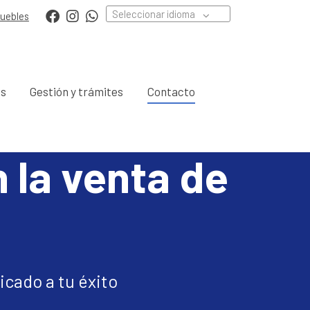
Seleccionar idioma
muebles
os
Gestión y trámites
Contacto
 la venta de
icado a tu éxito